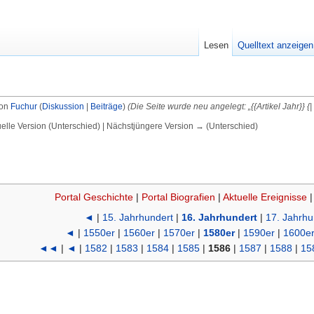
Lesen
Quelltext anzeigen
von
Fuchur
(
Diskussion
|
Beiträge
)
(Die Seite wurde neu angelegt: „{{Artikel Jahr}} {|
uelle Version (Unterschied) | Nächstjüngere Version → (Unterschied)
Portal Geschichte
|
Portal Biografien
|
Aktuelle Ereignisse
◄
|
15. Jahrhundert
|
16. Jahrhundert
|
17. Jahrhu
◄
|
1550er
|
1560er
|
1570er
|
1580er
|
1590er
|
1600e
◄◄
|
◄
|
1582
|
1583
|
1584
|
1585
|
1586
|
1587
|
1588
|
15