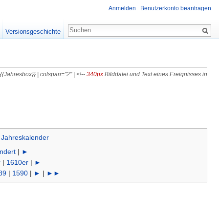
Anmelden
Benutzerkonto beantragen
Versionsgeschichte
 {{Jahresbox}} | colspan="2" | <!--
340px
Bilddatei und Text eines Ereignisses in
|
Jahreskalender
ndert
|
►
r
|
1610er
|
►
89
|
1590
|
►
|
►►