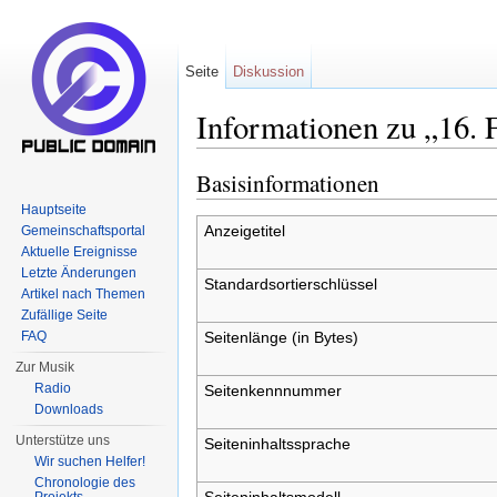
Seite
Diskussion
Informationen zu „16. 
Wechseln zu:
Navigation
,
Suche
Basisinformationen
Hauptseite
Anzeigetitel
Gemeinschaftsportal
Aktuelle Ereignisse
Letzte Änderungen
Standardsortierschlüssel
Artikel nach Themen
Zufällige Seite
Seitenlänge (in Bytes)
FAQ
Zur Musik
Radio
Seitenkennnummer
Downloads
Unterstütze uns
Seiteninhaltssprache
Wir suchen Helfer!
Chronologie des
Seiteninhaltsmodell