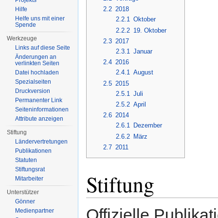
Projekts
2.2
2018
Hilfe
Helfe uns mit einer
2.2.1
Oktober
Spende
2.2.2
19. Oktober
Werkzeuge
2.3
2017
Links auf diese Seite
2.3.1
Januar
Änderungen an
2.4
2016
verlinkten Seiten
2.4.1
August
Datei hochladen
Spezialseiten
2.5
2015
Druckversion
2.5.1
Juli
Permanenter Link
2.5.2
April
Seiten­informationen
2.6
2014
Attribute anzeigen
2.6.1
Dezember
Stiftung
2.6.2
März
Ländervertretungen
2.7
2011
Publikationen
Statuten
Stiftungsrat
Stiftung
Mitarbeiter
Unterstützer
Gönner
Offizielle Publik
Medienpartner