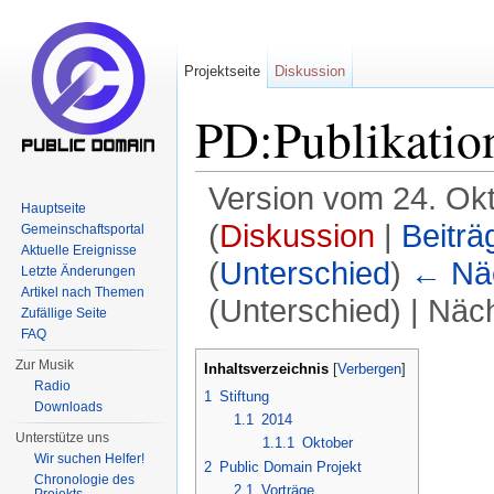
Projektseite
Diskussion
PD:Publikatio
Version vom 24. Ok
Hauptseite
(
Diskussion
|
Beiträ
Gemeinschaftsportal
Aktuelle Ereignisse
(
Unterschied
)
← Näc
Letzte Änderungen
Artikel nach Themen
(Unterschied) | Näc
Zufällige Seite
FAQ
Wechseln zu:
Navigation
,
Suche
Zur Musik
Inhaltsverzeichnis
[
Verbergen
]
Radio
1
Stiftung
Downloads
1.1
2014
Unterstütze uns
1.1.1
Oktober
Wir suchen Helfer!
2
Public Domain Projekt
Chronologie des
2.1
Vorträge