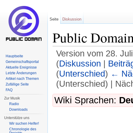
Seite
Diskussion
Public Domai
Version vom 28. Jul
Hauptseite
(
Diskussion
|
Beiträ
Gemeinschaftsportal
Aktuelle Ereignisse
(
Unterschied
)
← Näc
Letzte Änderungen
Artikel nach Themen
(Unterschied) | Näc
Zufällige Seite
FAQ
Wechseln zu:
Navigation
,
Suche
Wiki Sprachen:
De
Zur Musik
Radio
Downloads
Unterstütze uns
Wir suchen Helfer!
Chronologie des