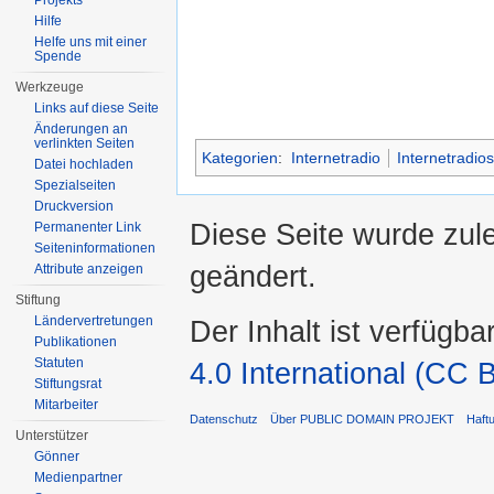
Projekts
Hilfe
Helfe uns mit einer
Spende
Werkzeuge
Links auf diese Seite
Änderungen an
verlinkten Seiten
Kategorien
:
Internetradio
Internetradio
Datei hochladen
Spezialseiten
Druckversion
Diese Seite wurde zul
Permanenter Link
Seiten­informationen
geändert.
Attribute anzeigen
Stiftung
Ländervertretungen
Der Inhalt ist verfügba
Publikationen
Statuten
4.0 International (CC 
Stiftungsrat
Mitarbeiter
Datenschutz
Über PUBLIC DOMAIN PROJEKT
Haft
Unterstützer
Gönner
Medienpartner