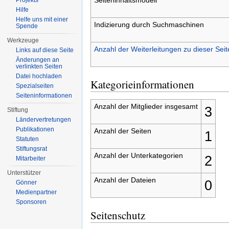
Projekts
Hilfe
Helfe uns mit einer
Indizierung durch Suchmaschinen
Spende
Werkzeuge
Anzahl der Weiterleitungen zu dieser Seit
Links auf diese Seite
Änderungen an
verlinkten Seiten
Datei hochladen
Kategorieinformationen
Spezialseiten
Seiten­informationen
Anzahl der Mitglieder insgesamt
3
Stiftung
Ländervertretungen
Publikationen
Anzahl der Seiten
1
Statuten
Stiftungsrat
Anzahl der Unterkategorien
2
Mitarbeiter
Unterstützer
Anzahl der Dateien
0
Gönner
Medienpartner
Sponsoren
Seitenschutz