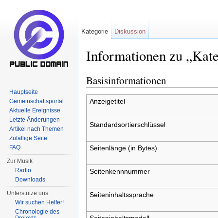
Kategorie
Diskussion
Informationen zu „Kat
Wechseln zu:
Navigation
,
Suche
Basisinformationen
Hauptseite
Anzeigetitel
Gemeinschaftsportal
Aktuelle Ereignisse
Letzte Änderungen
Standardsortierschlüssel
Artikel nach Themen
Zufällige Seite
Seitenlänge (in Bytes)
FAQ
Zur Musik
Radio
Seitenkennnummer
Downloads
Unterstütze uns
Seiteninhaltssprache
Wir suchen Helfer!
Chronologie des
Seiteninhaltsmodell