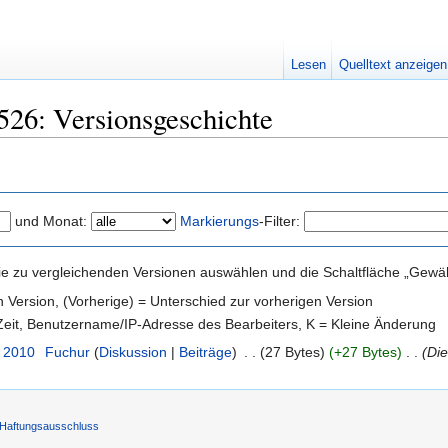
Lesen
Quelltext anzeigen
526: Versionsgeschichte
und Monat:
Markierungs
-Filter:
e zu vergleichenden Versionen auswählen und die Schaltfläche „Gewähl
en Version, (Vorherige) = Unterschied zur vorherigen Version
 Zeit, Benutzername/IP-Adresse des Bearbeiters, K = Kleine Änderung
. 2010
‎
Fuchur
(
Diskussion
|
Beiträge
)
‎
. .
(27 Bytes)
(+27 Bytes)
‎
. .
(Die
Haftungsausschluss