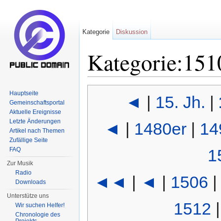
Kategorie
Diskussion
Kategorie:151
Wechseln zu:
Navigation
,
Suche
Hauptseite
◄
|
15. Jh.
|
Gemeinschaftsportal
Aktuelle Ereignisse
Letzte Änderungen
◄
|
1480er
|
14
Artikel nach Themen
Zufällige Seite
FAQ
1
Zur Musik
Radio
◄◄
|
◄
|
1506
Downloads
Unterstütze uns
1512
Wir suchen Helfer!
Chronologie des