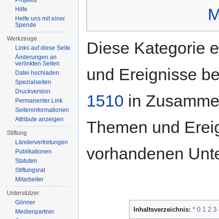
Projekts
M
Hilfe
Helfe uns mit einer
Spende
Werkzeuge
Diese Kategorie e
Links auf diese Seite
Änderungen an
verlinkten Seiten
und Ereignisse b
Datei hochladen
Spezialseiten
Druckversion
1510
in Zusammen
Permanenter Link
Seiten­informationen
Attribute anzeigen
Themen und Ereign
Stiftung
Ländervertretungen
vorhandenen Unte
Publikationen
Statuten
Stiftungsrat
Mitarbeiter
Unterstützer
Gönner
Inhaltsverzeichnis:
*
0
1
2
3
Medienpartner