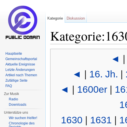
Kategorie
Diskussion
Kategorie:163
Wechseln zu:
Navigation
,
Suche
Hauptseite
◄
Gemeinschaftsportal
Aktuelle Ereignisse
Letzte Änderungen
◄
|
16. Jh.
|
Artikel nach Themen
Zufällige Seite
FAQ
◄
|
1600er
|
16
Zur Musik
Radio
1
Downloads
Unterstütze uns
1630
|
1631
|
1
Wir suchen Helfer!
Chronologie des