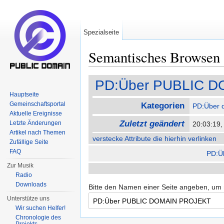
Spezialseite
Semantisches Browsen
Wechseln zu:
Navigation
,
Suche
PD:Über PUBLIC 
Hauptseite
Gemeinschaftsportal
Kategorien
PD:Über d
Aktuelle Ereignisse
Zuletzt geändert
Letzte Änderungen
20:03:19,
Artikel nach Themen
verstecke Attribute die hierhin verlinken
Zufällige Seite
FAQ
PD:Ü
Zur Musik
Radio
Downloads
Bitte den Namen einer Seite angeben, um
Unterstütze uns
Wir suchen Helfer!
Chronologie des