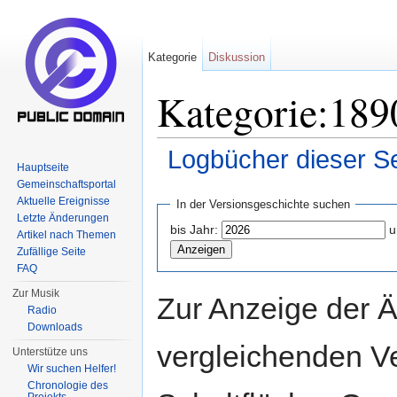
Kategorie
Diskussion
Kategorie:1890
Logbücher dieser Se
Hauptseite
Wechseln zu:
Navigation
,
Suche
Gemeinschaftsportal
Aktuelle Ereignisse
In der Versionsgeschichte suchen
Letzte Änderungen
bis Jahr:
u
Artikel nach Themen
Zufällige Seite
FAQ
Zur Musik
Zur Anzeige der 
Radio
Downloads
vergleichenden V
Unterstütze uns
Wir suchen Helfer!
Chronologie des