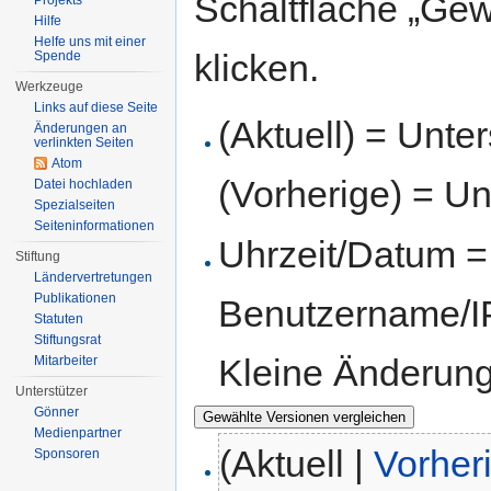
Schaltfläche „Gew
Projekts
Hilfe
Helfe uns mit einer
klicken.
Spende
Werkzeuge
Links auf diese Seite
(Aktuell) = Unte
Änderungen an
verlinkten Seiten
Atom
(Vorherige) = Un
Datei hochladen
Spezialseiten
Seiten­informationen
Uhrzeit/Datum = 
Stiftung
Ländervertretungen
Publikationen
Benutzername/IP
Statuten
Stiftungsrat
Kleine Änderun
Mitarbeiter
Unterstützer
Gönner
Medienpartner
(Aktuell |
Vorher
Sponsoren