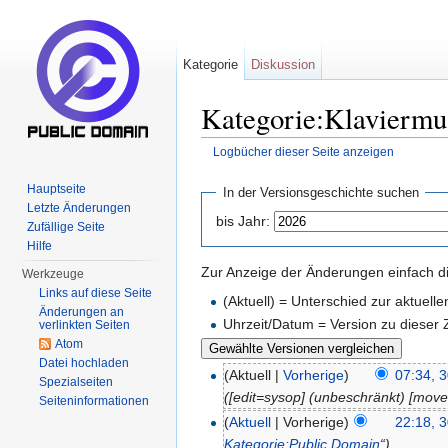
Kategorie
Diskussion
Kategorie:Klaviermus
Logbücher dieser Seite anzeigen
Wechseln zu:
Navigation
,
Suche
Hauptseite
In der Versionsgeschichte suchen
Letzte Änderungen
bis Jahr:
Zufällige Seite
Hilfe
Zur Anzeige der Änderungen einfach di
Werkzeuge
Links auf diese Seite
(Aktuell) = Unterschied zur aktuell
Änderungen an
Uhrzeit/Datum = Version zu dieser
verlinkten Seiten
Atom
Datei hochladen
(Aktuell |
Vorherige
)
07:34, 
Spezialseiten
([edit=sysop] (unbeschränkt) [mov
Seiten­informationen
(
Aktuell
| Vorherige)
22:18, 
Kategorie:Public Domain
“)