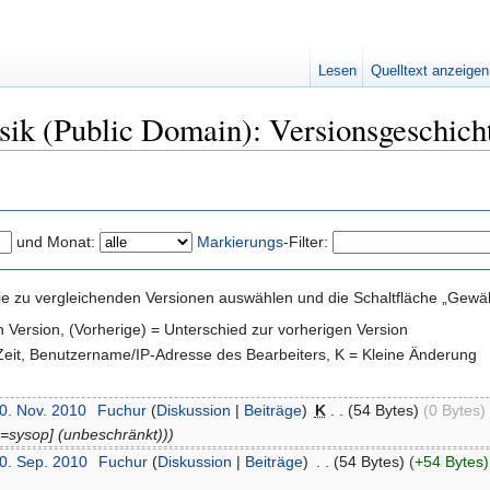
Lesen
Quelltext anzeigen
ik (Public Domain): Versionsgeschich
und Monat:
Markierungs
-Filter:
e zu vergleichenden Versionen auswählen und die Schaltfläche „Gewähl
en Version, (Vorherige) = Unterschied zur vorherigen Version
 Zeit, Benutzername/IP-Adresse des Bearbeiters, K = Kleine Änderung
30. Nov. 2010
‎
Fuchur
(
Diskussion
|
Beiträge
)
‎
K
. .
(54 Bytes)
(0 Bytes)
‎
e=sysop] (unbeschränkt)))
30. Sep. 2010
‎
Fuchur
(
Diskussion
|
Beiträge
)
‎
. .
(54 Bytes)
(+54 Bytes)