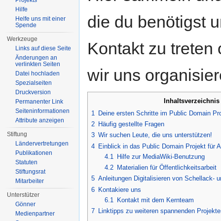
Projekts
Hilfe
die du benötigst u
Helfe uns mit einer
Spende
Werkzeuge
Kontakt zu treten 
Links auf diese Seite
Änderungen an
verlinkten Seiten
wir uns organisier
Datei hochladen
Spezialseiten
Druckversion
Inhaltsverzeichnis
Permanenter Link
Seiten­informationen
1
Deine ersten Schritte im Public Domain Pr
Attribute anzeigen
2
Häufig gestellte Fragen
Stiftung
3
Wir suchen Leute, die uns unterstützen!
Ländervertretungen
4
Einblick in das Public Domain Projekt für 
Publikationen
4.1
Hilfe zur MediaWiki-Benutzung
Statuten
4.2
Materialien für Öffentlichkeitsarbeit
Stiftungsrat
5
Anleitungen Digitalisieren von Schellack- u
Mitarbeiter
6
Kontakiere uns
Unterstützer
6.1
Kontakt mit dem Kernteam
Gönner
7
Linktipps zu weiteren spannenden Projekt
Medienpartner