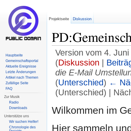
Projektseite
Diskussion
PD:Gemeinscha
Version vom 4. Juni
Hauptseite
(
Diskussion
|
Beiträ
Gemeinschaftsportal
Aktuelle Ereignisse
die E-Mail Umstellun
Letzte Änderungen
Artikel nach Themen
(
Unterschied
)
← Näc
Zufällige Seite
FAQ
(Unterschied) | Näc
Zur Musik
Wechseln zu:
Navigation
,
Suche
Radio
Wilkommen im Gem
Downloads
Unterstütze uns
Wir suchen Helfer!
Hier sammeln und t
Chronologie des