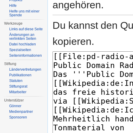
Projekts
angehören.
Hilfe
Helfe uns mit einer
Spende
Du kannst den Que
Werkzeuge
Links auf diese Seite
Änderungen an
kopieren.
verlinkten Seiten
Datei hochladen
Spezialseiten
Seiten­informationen
Stiftung
Ländervertretungen
Publikationen
Statuten
Stiftungsrat
Mitarbeiter
Unterstützer
Gönner
Medienpartner
Sponsoren