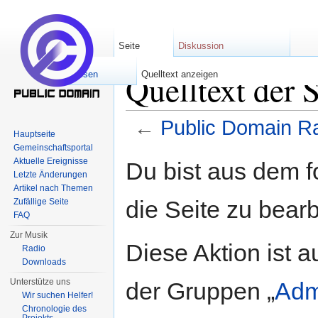
Seite
Diskussion
Quelltext der 
Lesen
Quelltext anzeigen
←
Public Domain R
Hauptseite
Wechseln zu:
Navigation
,
Suche
Gemeinschaftsportal
Aktuelle Ereignisse
Du bist aus dem f
Letzte Änderungen
Artikel nach Themen
die Seite zu bearb
Zufällige Seite
FAQ
Zur Musik
Diese Aktion ist a
Radio
Downloads
Unterstütze uns
der Gruppen „
Adm
Wir suchen Helfer!
Chronologie des