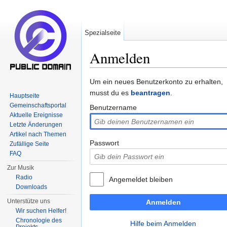
Spezialseite
Anmelden
Wechseln zu:
Navigation
,
Suche
Um ein neues Benutzerkonto zu erhalten,
musst du es
beantragen
.
Hauptseite
Gemeinschaftsportal
Benutzername
Aktuelle Ereignisse
Letzte Änderungen
Artikel nach Themen
Passwort
Zufällige Seite
FAQ
Zur Musik
Radio
Angemeldet bleiben
Downloads
Unterstütze uns
Anmelden
Wir suchen Helfer!
Chronologie des
Hilfe beim Anmelden