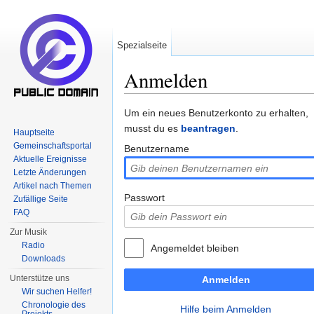
Spezialseite
Anmelden
Wechseln zu:
Navigation
,
Suche
Um ein neues Benutzerkonto zu erhalten,
musst du es
beantragen
.
Hauptseite
Gemeinschaftsportal
Benutzername
Aktuelle Ereignisse
Letzte Änderungen
Artikel nach Themen
Passwort
Zufällige Seite
FAQ
Zur Musik
Radio
Angemeldet bleiben
Downloads
Unterstütze uns
Anmelden
Wir suchen Helfer!
Chronologie des
Hilfe beim Anmelden