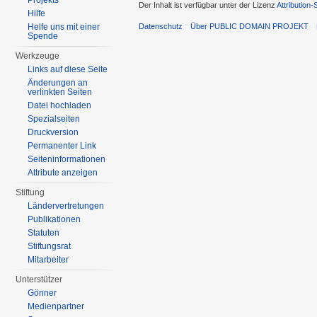
Projekts
Der Inhalt ist verfügbar unter der Lizenz
Attribution
Hilfe
Helfe uns mit einer
Datenschutz
Über PUBLIC DOMAIN PROJEKT
Spende
Werkzeuge
Links auf diese Seite
Änderungen an
verlinkten Seiten
Datei hochladen
Spezialseiten
Druckversion
Permanenter Link
Seiten­informationen
Attribute anzeigen
Stiftung
Ländervertretungen
Publikationen
Statuten
Stiftungsrat
Mitarbeiter
Unterstützer
Gönner
Medienpartner