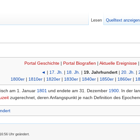
Lesen
Quelltext anzeigen
Portal Geschichte
|
Portal Biografien
|
Aktuelle Ereignisse
◄
|
17. Jh.
|
18. Jh.
|
19. Jahrhundert
|
20. Jh.
|
1800er
|
1810er
|
1820er
|
1830er
|
1840er
|
1850er
|
1860er
|
18
isch am 1. Januar
1801
und endete am 31. Dezember
1900
. In der la
uzeit
zugerechnet, deren Anfangspunkt je nach Definition des Epoch
ndert
16:56 Uhr geändert.