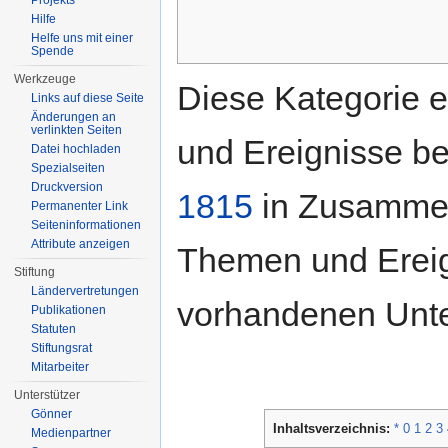
Projekts
Hilfe
Helfe uns mit einer
Spende
Werkzeuge
Diese Kategorie e
Links auf diese Seite
Änderungen an
verlinkten Seiten
und Ereignisse b
Datei hochladen
Spezialseiten
Druckversion
1815
in Zusammen
Permanenter Link
Seiten­informationen
Attribute anzeigen
Themen und Ereign
Stiftung
Ländervertretungen
vorhandenen Unte
Publikationen
Statuten
Stiftungsrat
Mitarbeiter
Unterstützer
Gönner
Inhaltsverzeichnis:
*
0
1
2
3
Medienpartner