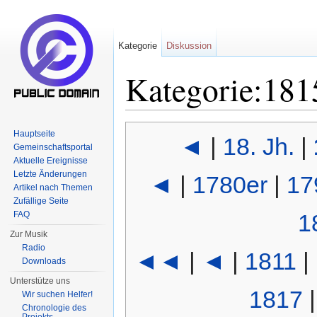
Kategorie
Diskussion
Kategorie:181
Wechseln zu:
Navigation
,
Suche
Hauptseite
◄
|
18. Jh.
|
Gemeinschaftsportal
Aktuelle Ereignisse
Letzte Änderungen
◄
|
1780er
|
17
Artikel nach Themen
Zufällige Seite
FAQ
1
Zur Musik
Radio
◄◄
|
◄
|
1811
|
Downloads
Unterstütze uns
1817
Wir suchen Helfer!
Chronologie des