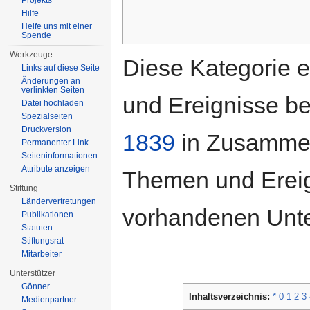
Projekts
Hilfe
Helfe uns mit einer
Spende
Werkzeuge
Diese Kategorie e
Links auf diese Seite
Änderungen an
verlinkten Seiten
und Ereignisse b
Datei hochladen
Spezialseiten
Druckversion
1839
in Zusammen
Permanenter Link
Seiten­informationen
Attribute anzeigen
Themen und Ereign
Stiftung
Ländervertretungen
vorhandenen Unte
Publikationen
Statuten
Stiftungsrat
Mitarbeiter
Unterstützer
Gönner
Inhaltsverzeichnis:
*
0
1
2
3
Medienpartner