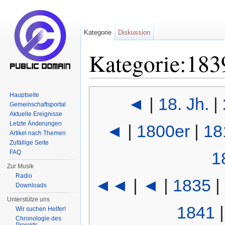
Kategorie
Diskussion
Kategorie:183
Wechseln zu:
Navigation
,
Suche
Hauptseite
◄
|
18. Jh.
|
Gemeinschaftsportal
Aktuelle Ereignisse
Letzte Änderungen
◄
|
1800er
|
18
Artikel nach Themen
Zufällige Seite
FAQ
1
Zur Musik
Radio
◄◄
|
◄
|
1835
|
Downloads
Unterstütze uns
1841
Wir suchen Helfer!
Chronologie des