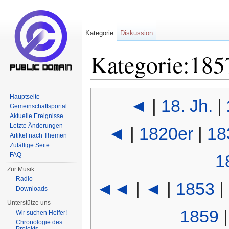
Kategorie
Diskussion
Kategorie:185
Wechseln zu:
Navigation
,
Suche
Hauptseite
◄
|
18. Jh.
|
Gemeinschaftsportal
Aktuelle Ereignisse
Letzte Änderungen
◄
|
1820er
|
18
Artikel nach Themen
Zufällige Seite
FAQ
1
Zur Musik
Radio
◄◄
|
◄
|
1853
|
Downloads
Unterstütze uns
1859
Wir suchen Helfer!
Chronologie des