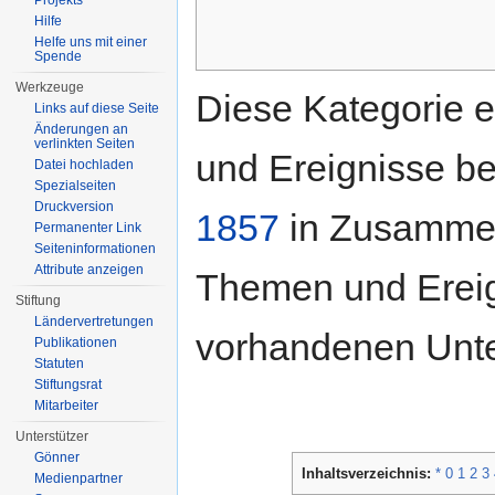
Projekts
Hilfe
Helfe uns mit einer
Spende
Werkzeuge
Diese Kategorie e
Links auf diese Seite
Änderungen an
verlinkten Seiten
und Ereignisse b
Datei hochladen
Spezialseiten
Druckversion
1857
in Zusammen
Permanenter Link
Seiten­informationen
Attribute anzeigen
Themen und Ereign
Stiftung
Ländervertretungen
vorhandenen Unte
Publikationen
Statuten
Stiftungsrat
Mitarbeiter
Unterstützer
Gönner
Inhaltsverzeichnis:
*
0
1
2
3
Medienpartner