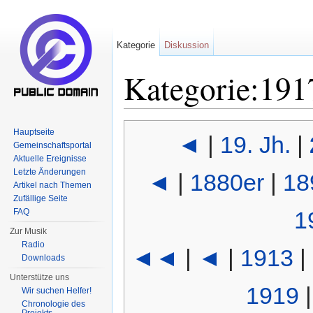
Kategorie
Diskussion
Kategorie:191
Wechseln zu:
Navigation
,
Suche
Hauptseite
◄
|
19. Jh.
|
Gemeinschaftsportal
Aktuelle Ereignisse
Letzte Änderungen
◄
|
1880er
|
18
Artikel nach Themen
Zufällige Seite
FAQ
1
Zur Musik
Radio
◄◄
|
◄
|
1913
|
Downloads
Unterstütze uns
1919
Wir suchen Helfer!
Chronologie des