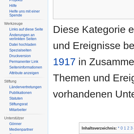
Projekts
Hilfe
Helfe uns mit einer
Spende
Werkzeuge
Diese Kategorie e
Links auf diese Seite
Änderungen an
verlinkten Seiten
und Ereignisse b
Datei hochladen
Spezialseiten
Druckversion
1917
in Zusammen
Permanenter Link
Seiten­informationen
Attribute anzeigen
Themen und Ereign
Stiftung
Ländervertretungen
vorhandenen Unte
Publikationen
Statuten
Stiftungsrat
Mitarbeiter
Unterstützer
Gönner
Inhaltsverzeichnis:
*
0
1
2
3
Medienpartner