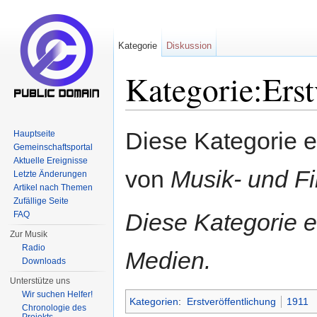
Kategorie
Diskussion
Kategorie:Erst
Wechseln zu:
Navigation
,
Suche
Diese Kategorie e
Hauptseite
Gemeinschaftsportal
Aktuelle Ereignisse
von
Musik- und F
Letzte Änderungen
Artikel nach Themen
Zufällige Seite
Diese Kategorie en
FAQ
Zur Musik
Radio
Medien.
Downloads
Unterstütze uns
Wir suchen Helfer!
Kategorien
:
Erstveröffentlichung
1911
Chronologie des