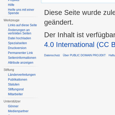
Projekts
Hilfe
Helfe uns mit einer
Diese Seite wurde zul
Spende
geändert.
Werkzeuge
Links auf diese Seite
Änderungen an
Der Inhalt ist verfügba
verlinkten Seiten
Datei hochladen
4.0 International (CC 
Spezialseiten
Druckversion
Permanenter Link
Datenschutz
Über PUBLIC DOMAIN PROJEKT
Haft
Seiten­informationen
Attribute anzeigen
Stiftung
Ländervertretungen
Publikationen
Statuten
Stiftungsrat
Mitarbeiter
Unterstützer
Gönner
Medienpartner