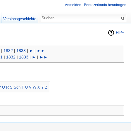
Anmelden
Benutzerkonto beantragen
Versionsgeschichte
Hilfe
|
1832
|
1833
|
►
|
►►
31
|
1832
|
1833
|
►
|
►►
P
Q
R
S
Sch
T
U
V
W
X
Y
Z