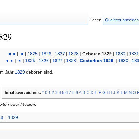
Lesen
Quelltext anzeigen
829
◄◄
|
◄
|
1825
|
1826
|
1827
|
1828
|
Geboren 1829
|
1830
|
1831
◄◄
|
◄
|
1825
|
1826
|
1827
|
1828
|
Gestorben 1829
|
1830
|
18
 im Jahr
1829
geboren sind.
Inhaltsverzeichnis:
*
0
1
2
3
4
5
6
7
8
9
A
B
C
D
E
F
G
H
I
J
K
L
M
N
O
Seiten oder Medien.
t)
1829