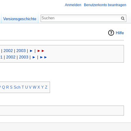
Anmelden
Benutzerkonto beantragen
Versionsgeschichte
Hilfe
|
2002
|
2003
|
►
|
►►
01
|
2002
|
2003
|
►
|
►►
P
Q
R
S
Sch
T
U
V
W
X
Y
Z