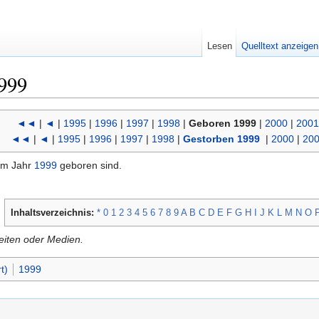
Lesen
Quelltext anzeigen
999
◄◄
|
◄
|
1995
|
1996
|
1997
|
1998
|
Geboren 1999
|
2000
|
2001
◄◄
|
◄
|
1995
|
1996
|
1997
|
1998
|
Gestorben 1999
|
2000
|
20
 im Jahr
1999
geboren sind.
Inhaltsverzeichnis:
*
0
1
2
3
4
5
6
7
8
9
A
B
C
D
E
F
G
H
I
J
K
L
M
N
O
Seiten oder Medien.
t)
1999