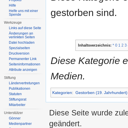
Projekts
Hilfe
gestorben sind.
Helfe uns mit einer
Spende
Werkzeuge
Links auf diese Seite
Änderungen an
verlinkten Seiten
Datei hochladen
Inhaltsverzeichnis:
*
0
1
2
3
Spezialseiten
Druckversion
Diese Kategorie en
Permanenter Link
Seiten­informationen
Attribute anzeigen
Medien.
Stiftung
Ländervertretungen
Publikationen
Kategorien
:
Gestorben (19. Jahrhundert)
Statuten
Stiftungsrat
Mitarbeiter
Diese Seite wurde zul
Unterstützer
Gönner
geändert.
Medienpartner