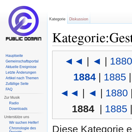
Kategorie
Diskussion
Kategorie:Ges
Wechseln zu:
Navigation
,
Suche
Hauptseite
◄◄
|
◄
|
188
Gemeinschaftsportal
Aktuelle Ereignisse
Letzte Änderungen
1884
|
1885
Artikel nach Themen
Zufällige Seite
FAQ
◄◄
|
◄
|
1880
Zur Musik
Radio
1884
|
1885
Downloads
Unterstütze uns
Wir suchen Helfer!
Diese Kategorie e
Chronologie des