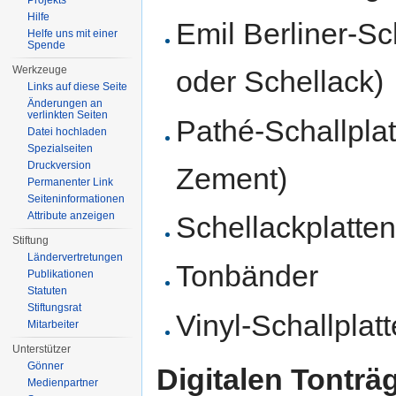
Projekts
Hilfe
Emil Berliner-Sc
Helfe uns mit einer
Spende
Werkzeuge
oder Schellack)
Links auf diese Seite
Änderungen an
verlinkten Seiten
Pathé-Schallplat
Datei hochladen
Spezialseiten
Druckversion
Zement)
Permanenter Link
Seiten­informationen
Attribute anzeigen
Schellackplatte
Stiftung
Ländervertretungen
Tonbänder
Publikationen
Statuten
Stiftungsrat
Vinyl-Schallplat
Mitarbeiter
Unterstützer
Gönner
Digitalen Tonträ
Medienpartner