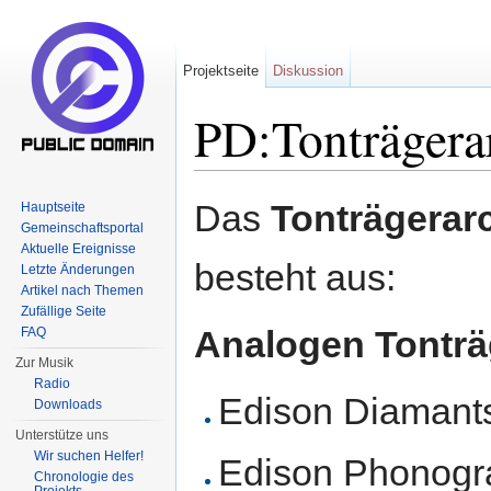
Projektseite
Diskussion
PD:Tonträgera
Wechseln zu:
Navigation
,
Suche
Das
Tonträgerar
Hauptseite
Gemeinschaftsportal
Aktuelle Ereignisse
besteht aus:
Letzte Änderungen
Artikel nach Themen
Zufällige Seite
Analogen Tonträ
FAQ
Zur Musik
Radio
Edison Diamants
Downloads
Unterstütze uns
Wir suchen Helfer!
Edison Phonogr
Chronologie des