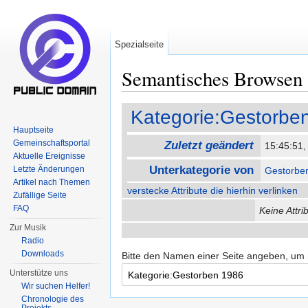
Spezialseite
Semantisches Browsen
Wechseln zu:
Navigation
,
Suche
Kategorie:Gestorbe
Hauptseite
Gemeinschaftsportal
Zuletzt geändert
15:45:51
Aktuelle Ereignisse
Unterkategorie von
Letzte Änderungen
Gestorben
Artikel nach Themen
verstecke Attribute die hierhin verlinken
Zufällige Seite
FAQ
Keine Attri
Zur Musik
Radio
Downloads
Bitte den Namen einer Seite angeben, um
Unterstütze uns
Wir suchen Helfer!
Chronologie des