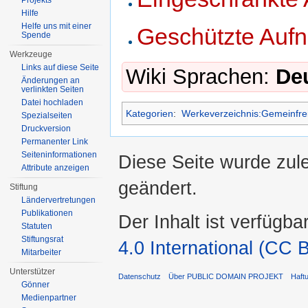
Projekts
Hilfe
Helfe uns mit einer
Geschützte Auf
Spende
Werkzeuge
Links auf diese Seite
Wiki Sprachen:
De
Änderungen an
verlinkten Seiten
Datei hochladen
Kategorien
:
Werkeverzeichnis:Gemeinfre
Spezialseiten
Druckversion
Permanenter Link
Seiten­informationen
Diese Seite wurde zul
Attribute anzeigen
geändert.
Stiftung
Ländervertretungen
Publikationen
Der Inhalt ist verfügba
Statuten
Stiftungsrat
4.0 International (CC 
Mitarbeiter
Unterstützer
Datenschutz
Über PUBLIC DOMAIN PROJEKT
Haft
Gönner
Medienpartner