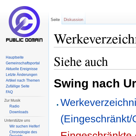
Seite
Diskussion
Werkeverzeich
Wechseln zu:
Navigation
,
Suche
Siehe auch
Hauptseite
Gemeinschaftsportal
Aktuelle Ereignisse
Letzte Änderungen
Swing nach Ur
Artikel nach Themen
Zufällige Seite
FAQ
Werkeverzeichn
Zur Musik
Radio
Downloads
(Eingeschränkt/
Unterstütze uns
Wir suchen Helfer!
Eingeschränkte
Chronologie des