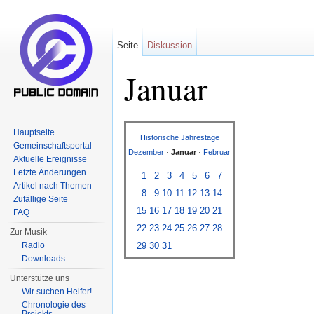
Seite
Diskussion
Januar
Wechseln zu:
Navigation
,
Suche
Hauptseite
Historische Jahrestage
Gemeinschaftsportal
Dezember
·
Januar
·
Februar
Aktuelle Ereignisse
Letzte Änderungen
1
2
3
4
5
6
7
Artikel nach Themen
8
9
10
11
12
13
14
Zufällige Seite
15
16
17
18
19
20
21
FAQ
22
23
24
25
26
27
28
Zur Musik
Radio
29
30
31
Downloads
Unterstütze uns
Wir suchen Helfer!
Chronologie des