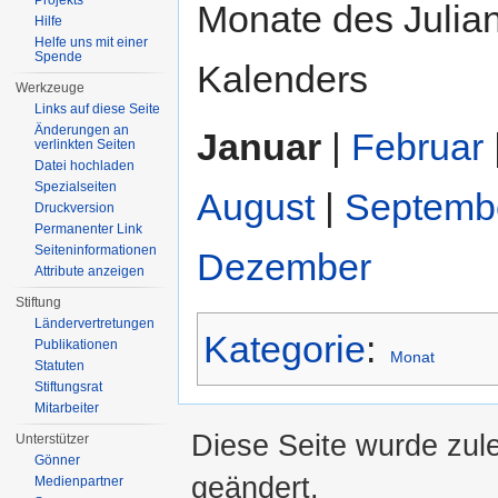
Projekts
Monate des Julia
Hilfe
Helfe uns mit einer
Spende
Kalenders
Werkzeuge
Links auf diese Seite
Änderungen an
Januar
|
Februar
verlinkten Seiten
Datei hochladen
Spezialseiten
August
|
Septemb
Druckversion
Permanenter Link
Seiten­informationen
Dezember
Attribute anzeigen
Stiftung
Ländervertretungen
Kategorie
:
Publikationen
Monat
Statuten
Stiftungsrat
Mitarbeiter
Diese Seite wurde zul
Unterstützer
Gönner
geändert.
Medienpartner