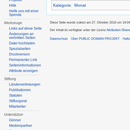
Projekts
Kategorie
:
Monat
Hilfe
Helfe uns mit einer
Spende
Diese Seite wurde zuletzt am 27. Oktober 2010 um 19:04
Werkzeuge
Links auf diese Seite
Der Inhalt ist verfügbar unter der Lizenz
Attribution-Share
Änderungen an
verlinkten Seiten
Datenschutz
Über PUBLIC DOMAIN PROJEKT
Haft
Datei hochladen
Spezialseiten
Druckversion
Permanenter Link
Seiten­informationen
Attribute anzeigen
Stiftung
Ländervertretungen
Publikationen
Statuten
Stiftungsrat
Mitarbeiter
Unterstützer
Gönner
Medienpartner