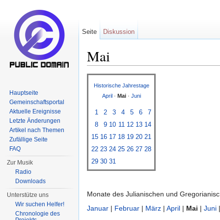
Seite
Diskussion
Mai
Wechseln zu:
Navigation
,
Suche
Historische Jahrestage
Hauptseite
April
·
Mai
·
Juni
Gemeinschaftsportal
Aktuelle Ereignisse
1
2
3
4
5
6
7
Letzte Änderungen
8
9
10
11
12
13
14
Artikel nach Themen
15
16
17
18
19
20
21
Zufällige Seite
FAQ
22
23
24
25
26
27
28
29
30
31
Zur Musik
Radio
Downloads
Monate des Julianischen und Gregorianis
Unterstütze uns
Wir suchen Helfer!
Januar
|
Februar
|
März
|
April
|
Mai
|
Juni
Chronologie des