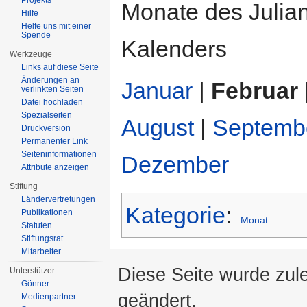
Projekts
Monate des Julia
Hilfe
Helfe uns mit einer
Spende
Kalenders
Werkzeuge
Links auf diese Seite
Änderungen an
Januar
|
Februar
verlinkten Seiten
Datei hochladen
Spezialseiten
August
|
Septemb
Druckversion
Permanenter Link
Seiten­informationen
Dezember
Attribute anzeigen
Stiftung
Ländervertretungen
Kategorie
:
Publikationen
Monat
Statuten
Stiftungsrat
Mitarbeiter
Diese Seite wurde zul
Unterstützer
Gönner
geändert.
Medienpartner