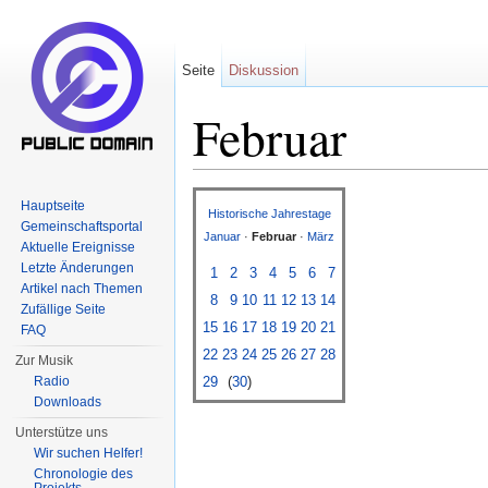
Seite
Diskussion
Februar
Wechseln zu:
Navigation
,
Suche
Hauptseite
Historische Jahrestage
Gemeinschaftsportal
Januar
·
Februar
·
März
Aktuelle Ereignisse
Letzte Änderungen
1
2
3
4
5
6
7
Artikel nach Themen
8
9
10
11
12
13
14
Zufällige Seite
15
16
17
18
19
20
21
FAQ
22
23
24
25
26
27
28
Zur Musik
Radio
29
(
30
)
Downloads
Unterstütze uns
Wir suchen Helfer!
Chronologie des