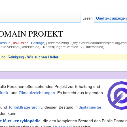
Lesen
Quelltext anzeigen
DOMAIN PROJEKT
uess0r
(
Diskussion
|
Beiträge
)
(Textersetzung - „https://publicdomainproject.org/con
uelle Version (Unterschied) | Nächstjüngere Version → (Unterschied)
rung
·
Reinigung
·
Wir suchen Helfer!
r alle Personen offenstehendes Projekt zur Erhaltung und
usik-
und
Filmaufzeichnungen
. Es besteht aus folgenden
und
Tonbildträgerarchiv
, dessen Bestand in
digitalisierter
den kann.
ie Musikenzyklopädie
, die den kompletten Bestand des Public Domai
annten Informationen zu einem
Musikwerk
beinhaltet.