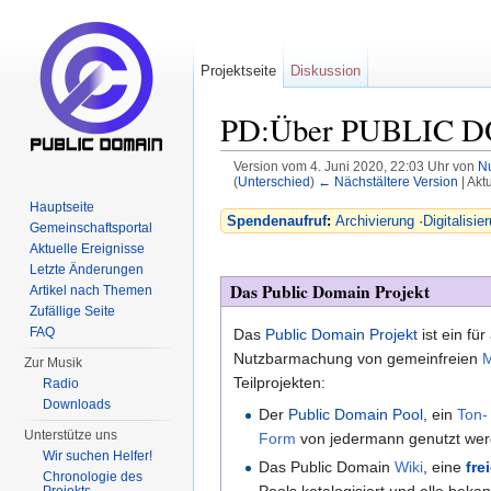
Projektseite
Diskussion
PD:Über PUBLIC 
Version vom 4. Juni 2020, 22:03 Uhr von
N
(
Unterschied
)
← Nächstältere Version
| Akt
Wechseln zu:
Navigation
,
Suche
Hauptseite
Spendenaufruf
:
Archivierung
·
Digitalisie
Gemeinschaftsportal
Aktuelle Ereignisse
Letzte Änderungen
Das Public Domain Projekt
Artikel nach Themen
Zufällige Seite
FAQ
Das
Public Domain Projekt
ist ein fü
Nutzbarmachung von gemeinfreien
M
Zur Musik
Teilprojekten:
Radio
Downloads
Der
Public Domain Pool
, ein
Ton-
Unterstütze uns
Form
von jedermann genutzt wer
Wir suchen Helfer!
Das Public Domain
Wiki
, eine
fre
Chronologie des
Pools katalogisiert und alle bek