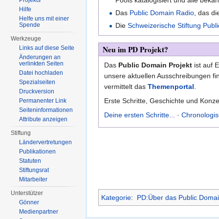
Projekts
Hilfe
Das
Public Domain Radio
, das d
Helfe uns mit einer
Spende
Die
Schweizerische Stiftung Publ
Werkzeuge
Neu im PD Projekt?
Links auf diese Seite
Änderungen an
verlinkten Seiten
Das
Public Domain Projekt
ist auf 
Datei hochladen
unsere aktuellen Ausschreibungen fi
Spezialseiten
vermittelt das
Themenportal
.
Druckversion
Erste Schritte, Geschichte und Konze
Permanenter Link
Seiten­informationen
Deine ersten Schritte...
·
Chronologis
Attribute anzeigen
Stiftung
Ländervertretungen
Publikationen
Statuten
Stiftungsrat
Mitarbeiter
Unterstützer
Kategorie
:
PD:Über das Public Domai
Gönner
Medienpartner