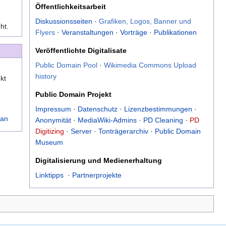
Öffentlichkeitsarbeit
Diskussionsseiten
·
Grafiken, Logos, Banner und
ht.
Flyers
·
Veranstaltungen
·
Vorträge
·
Publikationen
Veröffentlichte Digitalisate
Public Domain Pool
·
Wikimedia Commons Upload
history
ekt
Public Domain Projekt
Impressum
·
Datenschutz
·
Lizenzbestimmungen
·
lan
Anonymität
·
MediaWiki-Admins
·
PD Cleaning
·
PD
Digitizing
·
Server
·
Tonträgerarchiv
·
Public Domain
Museum
Digitalisierung und Medienerhaltung
Linktipps
·
Partnerprojekte