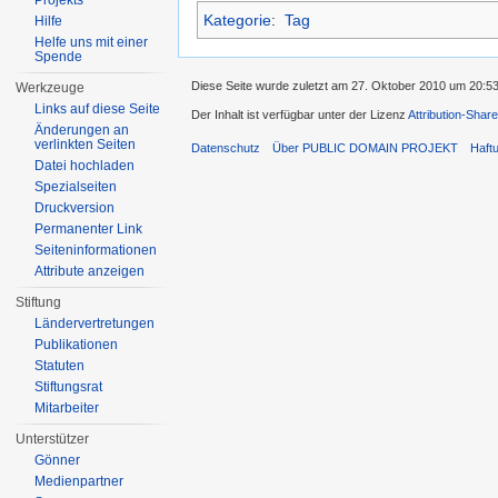
Projekts
Kategorie
:
Tag
Hilfe
Helfe uns mit einer
Spende
Diese Seite wurde zuletzt am 27. Oktober 2010 um 20:53
Werkzeuge
Links auf diese Seite
Der Inhalt ist verfügbar unter der Lizenz
Attribution-Share
Änderungen an
verlinkten Seiten
Datenschutz
Über PUBLIC DOMAIN PROJEKT
Haft
Datei hochladen
Spezialseiten
Druckversion
Permanenter Link
Seiten­informationen
Attribute anzeigen
Stiftung
Ländervertretungen
Publikationen
Statuten
Stiftungsrat
Mitarbeiter
Unterstützer
Gönner
Medienpartner