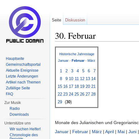
Seite
Diskussion
30. Februar
Wechseln zu:
Navigation
,
Suche
Historische Jahrestage
Hauptseite
Januar
·
Februar
·
März
Gemeinschaftsportal
Aktuelle Ereignisse
1
2
3
4
5
6
7
Letzte Änderungen
8
9
10
11
12
13
14
Artikel nach Themen
15
16
17
18
19
20
21
Zufällige Seite
FAQ
22
23
24
25
26
27
28
29
(
30
)
Zur Musik
Radio
Downloads
Monate des Julianischen und Gregorianis
Unterstütze uns
Wir suchen Helfer!
Januar
|
Februar
|
März
|
April
|
Mai
|
Juni
Chronologie des