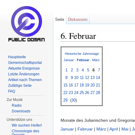
Seite
Diskussion
6. Februar
Wechseln zu:
Navigation
,
Suche
Historische Jahrestage
Hauptseite
Januar
·
Februar
·
März
Gemeinschaftsportal
Aktuelle Ereignisse
1
2
3
4
5
6
7
Letzte Änderungen
8
9
10
11
12
13
14
Artikel nach Themen
15
16
17
18
19
20
21
Zufällige Seite
FAQ
22
23
24
25
26
27
28
Zur Musik
29
(
30
)
Radio
Downloads
Unterstütze uns
Monate des Julianischen und Gregoria
Wir suchen Helfer!
Januar
|
Februar
|
März
|
April
|
Mai
|
J
Chronologie des